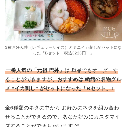
3種お好み丼（レギュラーサイズ）とミニイカ刺しがセットにな
った「Bセット（税込3223円）」
一番人気の「元祖 巴丼」
は 単品でもオーダーす
ることができますが、
おすすめは 函館の名物グル
メ “イカ刺し” がセットになった「Bセット」♪
全6種類のネタの中から お好みのネタを組み合わ
せることができるので、あなた好みにカスタマイ
ズすることができちゃいます ^^