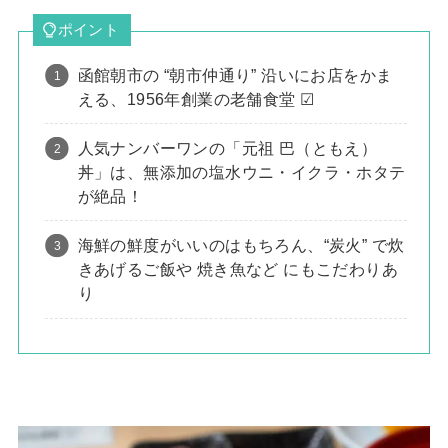
ポイント
函館朝市の “朝市仲通り” 沿いにお店をかま
える、1956年創業の老舗食堂 ☑
人気ナンバーワンの「元祖 巴（ともえ）
丼」は、無添加の塩水ウニ・イクラ・ホタテ
が絶品！
海鮮の鮮度がいいのはもちろん、“炭火” で炊
きあげるご飯や 焼き魚など にもこだわりあ
り