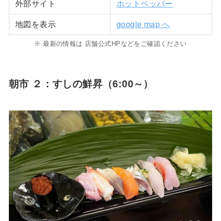
外部サイト
ホットペッパー
地図を表示
google map へ
※ 最新の情報は 店舗公式HPなどをご確認ください
朝市 ２：すしの鮮昇（6:00～）