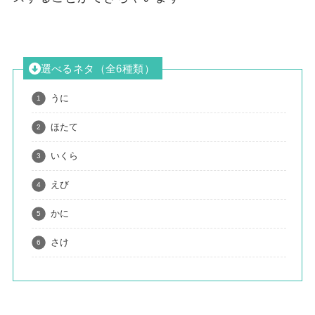
選べるネタ（全6種類）
うに
ほたて
いくら
えび
かに
さけ