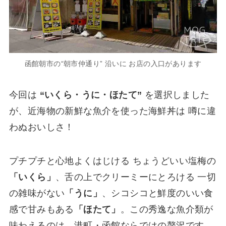
函館朝市の“朝市仲通り” 沿いに お店の入口があります
今回は
“いくら・うに・ほたて”
を選択しました
が、近海物の新鮮な魚介を使った海鮮丼は 噂に違
わぬおいしさ！
プチプチと心地よくはじける ちょうどいい塩梅の
「いくら」
、舌の上でクリーミーにとろける 一切
の雑味がない
「うに」
、シコシコと鮮度のいい食
感で甘みもある
「ほたて」
。この秀逸な魚介類が
味わえるのは、港町・函館ならではの贅沢です。