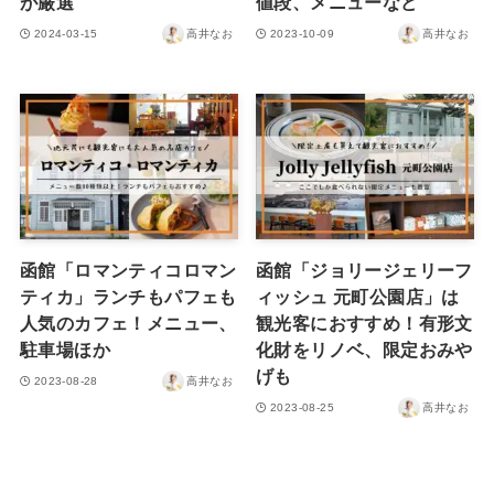
が厳選
値段、メニューなど
2024-03-15
高井なお
2023-10-09
高井なお
函館「ロマンティコロマン
函館「ジョリージェリーフ
ティカ」ランチもパフェも
ィッシュ 元町公園店」は
人気のカフェ！メニュー、
観光客におすすめ！有形文
駐車場ほか
化財をリノベ、限定おみや
げも
2023-08-28
高井なお
2023-08-25
高井なお