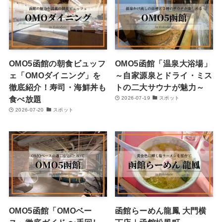
OMO5函館の朝食ビュッフ
OMO5函館「温泉大浴場」
ェ「OMOダイニング」を
～自家源泉とドライ・ミス
徹底紹介！寿司・海鮮丼も
トの二大サウナが魅力～
食べ放題
2026-07-19
スポット
2026-07-20
スポット
OMO5函館「OMOベー
函館らーめん龍鳳 大門横