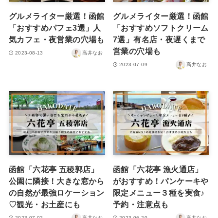
グルメライター厳選！函館
グルメライター厳選！函館
「おすすめパフェ3選」人
「おすすめソフトクリーム
気カフェ・夜営業の穴場も
7選」有名店・夜遅くまで
営業の穴場も
2023-08-13
高井なお
2023-07-09
高井なお
函館「六花亭 五稜郭店」
函館「六花亭 漁火通店」
公園に隣接！大きな窓から
がおすすめ！パンケーキや
の自然が最強ロケーション
限定メニュー３種を実食♪
♡観光・お土産にも
予約・注意点も
2023-07-02
高井なお
2023-06-20
高井なお