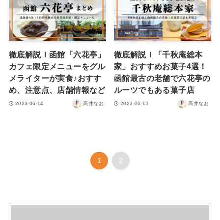
徹底解説！函館「六花亭」
徹底解説！「千秋庵総本
カフェ限定メニューをグル
家」おすすめお菓子4選！
メライターが実食♪おすす
函館最古の老舗で六花亭の
め、注意点、店舗情報など
ルーツでもある菓子店
2023-06-14
高井なお
2023-06-11
高井なお
1
2