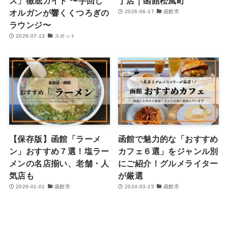
ス」徹底ガイド 〜手回し
丁店｜函館松風町
オルガンが響くくつろぎの
2026-06-17
函館市
ラウンジ〜
2026-07-13
スポット
【保存版】函館「ラーメ
函館で魅力的な「おすすめ
ン」おすすめ７選！塩ラー
カフェ６選」をジャンル別
メンの名店揃い、老舗・人
にご紹介！グルメライター
気店も
が厳選
2026-01-01
函館市
2024-03-15
函館市