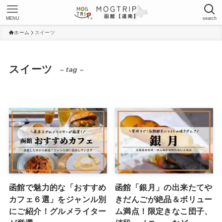
MENU
search
ホーム
スイーツ
スイーツ
– tag –
函館で魅力的な「おすすめ
函館「銀月」の出来たてや
カフェ６選」をジャンル別
きだんごが絶品＆ボリュー
にご紹介！グルメライター
ム満点！限定きなこ団子、