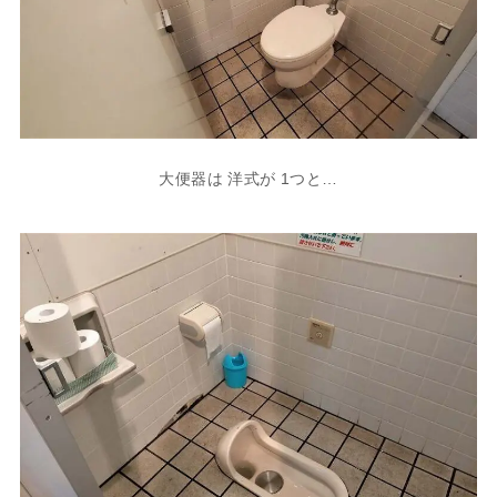
大便器は 洋式が 1つと…