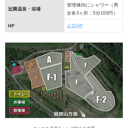
管理棟内にシャワー（男
近隣温泉・浴場
女各3ヶ所：5分100円）
HP
公式HP