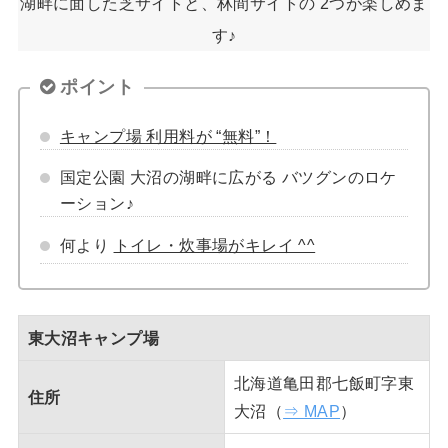
湖畔に面した芝サイトと、林間サイトの 2つが楽しめま
す♪
ポイント
キャンプ場 利用料が “無料”！
国定公園 大沼の湖畔に広がる バツグンのロケ
ーション♪
何より
トイレ・炊事場がキレイ ^^
東大沼キャンプ場
北海道亀田郡七飯町字東
住所
大沼（
⇒ MAP
）