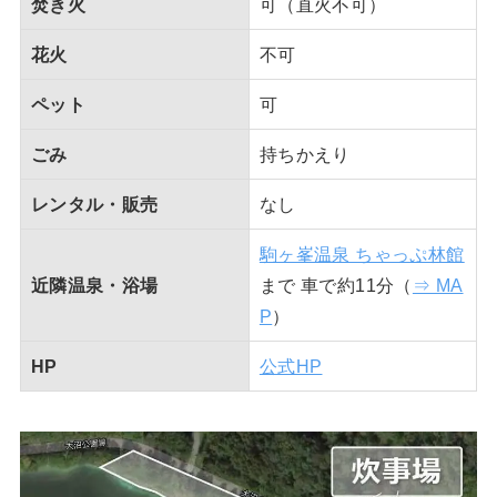
焚き火
可（直火不可）
花火
不可
ペット
可
ごみ
持ちかえり
レンタル・販売
なし
駒ヶ峯温泉 ちゃっぷ林館
近隣温泉・浴場
まで 車で約11分（
⇒ MA
P
）
HP
公式HP