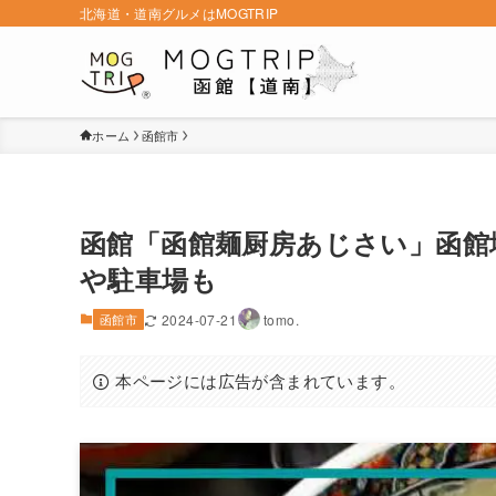
北海道・道南グルメはMOGTRIP
ホーム
函館市
函館「函館麺厨房あじさい」函館
や駐車場も
函館市
2024-07-21
tomo.
本ページには広告が含まれています。