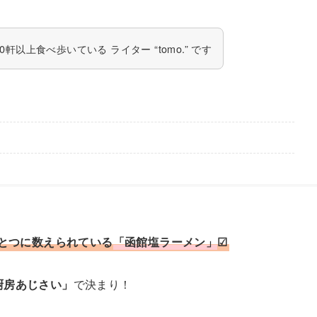
軒以上食べ歩いている ライター “tomo.” です
ひとつに数えられている
「函館塩ラーメン」
☑
厨房あじさい」
で決まり！