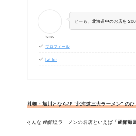
どーも、北海道中のお店を 2000
tomo.
プロフィール
twitter
札幌・旭川とならび “北海道三大ラーメン” の
そんな 函館塩ラーメンの名店といえば
「函館麺