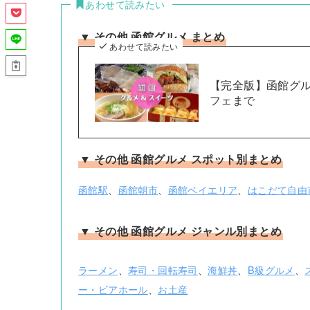
あわせて読みたい
▼ その他 函館グルメ まとめ
あわせて読みたい
【完全版】函館グル
フェまで
▼ その他 函館グルメ スポット別まとめ
函館駅
、
函館朝市
、
函館ベイエリア
、
はこだて自由
▼ その他 函館グルメ ジャンル別まとめ
ラーメン
、
寿司・回転寿司
、
海鮮丼
、
B級グルメ
、
ー・ビアホール
、
お土産