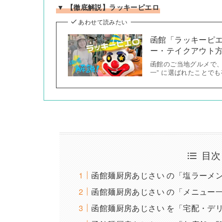
▼ 【徹底解説】ラッキーピエロ
あわせて読みたい
函館「ラッキーピ
ー・テイクアウト方
函館のご当地グルメで、
一” に選ばれたことで
目次
函館麺厨房あじさい の「塩ラーメン
函館麺厨房あじさい の「メニュー
函館麺厨房あじさい を「宅配・デ